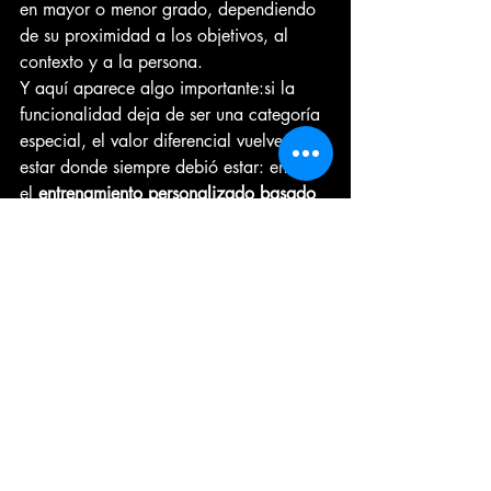
en mayor o menor grado, dependiendo 
de su proximidad a los objetivos, al 
contexto y a la persona.
Y aquí aparece algo importante:si la 
funcionalidad deja de ser una categoría 
especial, el valor diferencial vuelve a 
estar donde siempre debió estar: en 
el 
entrenamiento personalizado basado 
en objetivos
.
No como un eslogan, sino como un 
marco metodológico exigente.
Personalizar no es adaptar sobre la 
marcha.Personalizar es 
saber 
exactamente qué se quiere provocar y 
qué variables van a incidir en ese 
resultado
.
La pregunta correcta