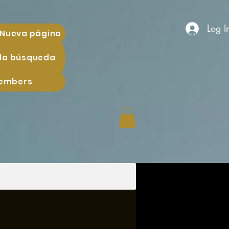
Log I
Nueva página
 la búsqueda
embers