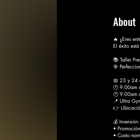
About
🔥 ¿Eres entr
El éxito est
📚 Taller Pr
🎯 Perfeccio
📅 23 y 24 
🕐 9:00am 
🕐 9:00am 
📍 Ultra Gy
👉 Ubicaci
💰 Inversión:
• Promoción
• Costo nor