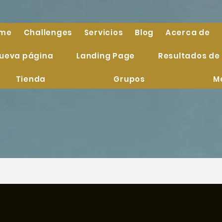
me
Challenges
Servicios
Blog
Acerca de
ueva página
Landing Page
Resultados de
Tienda
Grupos
M