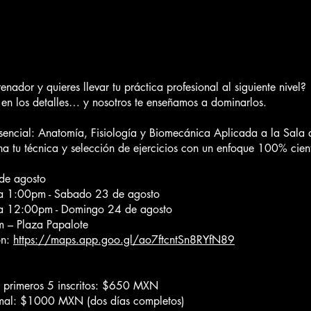
enador y quieres llevar tu práctica profesional al siguiente nivel?
á en los detalles… y nosotros te enseñamos a dominarlos.
esencial: Anatomía, Fisiología y Biomecánica Aplicada a la Sala 
na tu técnica y selección de ejercicios con un enfoque 100% cient
de agosto
a 1:00pm - Sabado 23 de agosto
a 12:00pm - Domingo 24 de agosto
m – Plaza Papalote
ón:
https://maps.app.goo.gl/ao7ftcntSn8RYfN89
 primeros 5 inscritos: $650 MXN
mal: $1000 MXN (dos días completos)