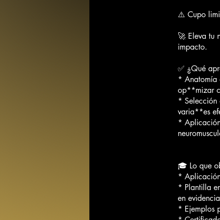
⚠️ Cupo lim
🚀 Eleva tu 
impacto.
✅ ¿Qué apr
* Anatomía a
op**mizar c
* Selección e
varia**es ef
* Aplicación
neuromuscula
🎓 Lo que o
* Aplicación
* Plantilla 
en evidencia
* Ejemplos p
* Certifica