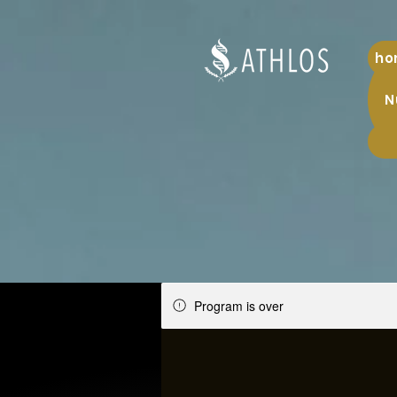
ho
N
Program is over