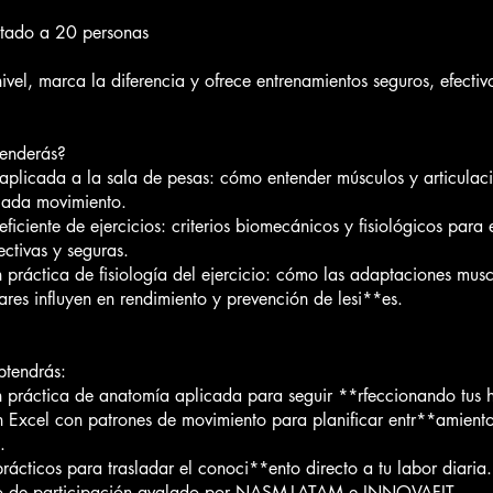
itado a 20 personas
nivel, marca la diferencia y ofrece entrenamientos seguros, efectiv
enderás?
plicada a la sala de pesas: cómo entender músculos y articulac
ada movimiento.
ficiente de ejercicios: criterios biomecánicos y fisiológicos para 
ectivas y seguras.
 práctica de fisiología del ejercicio: cómo las adaptaciones musc
res influyen en rendimiento y prevención de lesi**es.
btendrás:
 práctica de anatomía aplicada para seguir **rfeccionando tus h
en Excel con patrones de movimiento para planificar entr**amient
.
rácticos para trasladar el conoci**ento directo a tu labor diaria.
do de participación avalado por NASM-LATAM e INNOVAFIT.