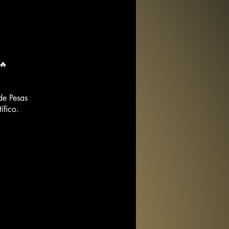
 🔥
de Pesas
ífico.