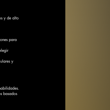
os y de alto
iones para
elegir
ulares y
abilidades.
os basados